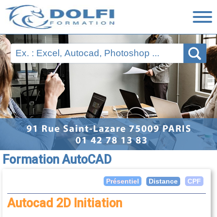
Nos Formations
Ressources
Financement
Évaluations
Nous contacter
Formation AutoCAD
Distance
Présentiel
CPF
Autocad 2D Initiation