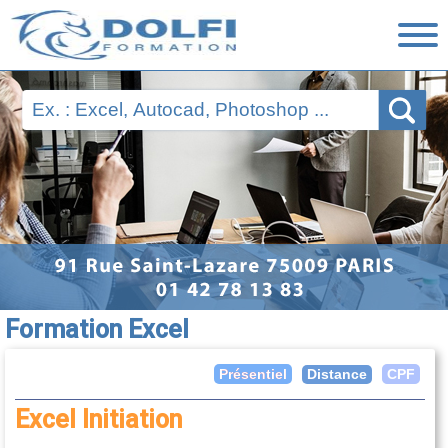
Nos Formations
Ressources
Financement
Évaluations
Nous contacter
Formation Excel
Distance
Présentiel
CPF
Excel Initiation