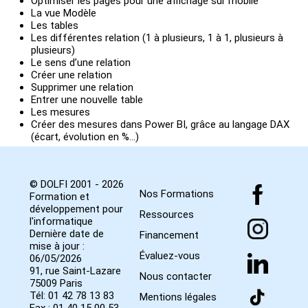
Optimiser les pages pour une affichage sur mobile
La vue Modèle
Les tables
Les différentes relation (1 à plusieurs, 1 à 1, plusieurs à
plusieurs)
Le sens d’une relation
Créer une relation
Supprimer une relation
Entrer une nouvelle table
Les mesures
Créer des mesures dans Power BI, grâce au langage DAX
(écart, évolution en %...)
© DOLFI 2001 - 2026
Nos Formations
Formation et
développement pour
Ressources
l'informatique
Dernière date de
Financement
mise à jour :
Évaluez-vous
06/05/2026
91, rue Saint-Lazare
Nous contacter
75009 Paris
Tél: 01 42 78 13 83
Mentions légales
Fax : 01 40 15 00 53